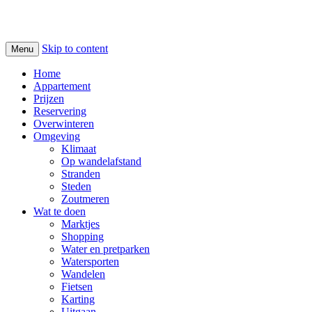
Skip to content
Menu
Home
Appartement
Prijzen
Reservering
Overwinteren
Omgeving
Klimaat
Op wandelafstand
Stranden
Steden
Zoutmeren
Wat te doen
Marktjes
Shopping
Water en pretparken
Watersporten
Wandelen
Fietsen
Karting
Uitgaan